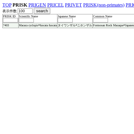
TOP
PRISK
PRIGEN
PRICEL
PRIVET
PRISK(non-primates)
PRI
表示件数
PRISK ID
Scientific Name
Japanese Name
Common Name
7403
Macaca cyclopis*fuscata fuscata
タイワンザル*ニホンザル
Formosan Rock Macaque*Japanes