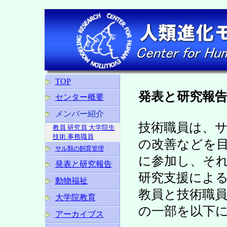
TOP
発表と研究報
センター概要
メンバー紹介
技術職員は、
教員 研究員 大学院生
技術.事務職員
の改善などを
サル類の飼育管理
に参加し、そ
発表と研究報告
研究支援によ
動物福祉
教員と技術職
大学院教育
の一部を以下
アーカイブス