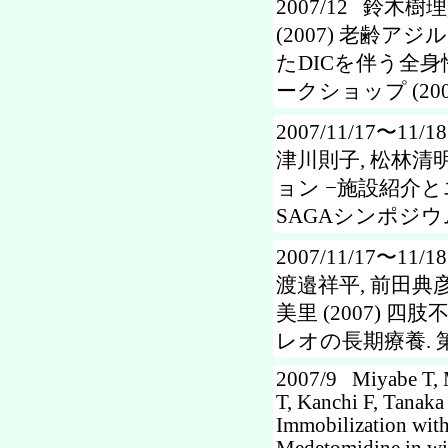
2007/12 鈴木樹
(2007) 老齢
たDICを伴う全身
ークショップ (2007
2007/11/17〜1
津川則子, 松林清明
ョン −施設紹介と
SAGAシンポジウム (
2007/11/17〜1
渡邉祥平, 前田典彦,
美里 (2007)
レオの長期療養. 第1
2007/9 Miyabe T, 
T, Kanchi F, Tanak
Immobilization wit