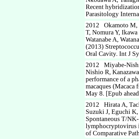
Recent hybridization
Parasitology Interna
2012 Okamoto M, I
T, Nomura Y, Ikawa
Watanabe A, Watan
(2013) Streptococcu
Oral Cavity. Int J S
2012 Miyabe-Nishiw
Nishio R, Kanazawa 
performance of a ph
macaques (Macaca fs
May 8. [Epub ahead 
2012 Hirata A, Tac
Suzuki J, Eguchi K,
Spontaneous T/NK-c
lymphocryptovirus i
of Comparative Pat