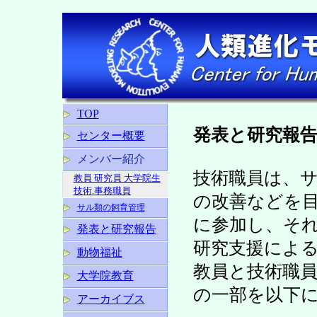
TOP
発表と研究報
センター概要
メンバー紹介
技術職員は、
教員 研究員 大学院生
技術.事務職員
の改善などを
サル類の飼育管理
に参加し、そ
発表と研究報告
研究支援によ
動物福祉
教員と技術職
大学院教育
の一部を以下
アーカイブス