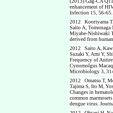
(2013) Gag-CA Q110
enhancement of HIV-
Infection 15, 56-65.
2012 Kooriyama T, 
Saito A, Tomonaga 
Miyabe-Nishiwaki T
derived from humans
2012 Saito A, Kawa
Suzaki Y, Ami Y, Sh
Frequency of Antir
Cynomolgus Macaques
Microbiology 3, 31
2012 Omatsu T, Moi
Tajima S, Ito M, Yos
Changes in hematolo
common marmosets (C
dengue virus. Journ
2012 Ohtani H, Naru