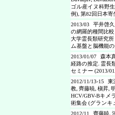
ゴル産イヌ科野生
例), 第82回日本
2013/03 平井啓久
の網羅的種間比較
大学霊長類研究所
ム基盤と脳機能の解明
2013/01/07 
経路の推定. 霊
セミナー (2013/01/
2012/11/13-1
教, 齊藤暁, 槇昇,
HCV/GBV-B
術集会 (グランキ
2012/11 齊藤暁