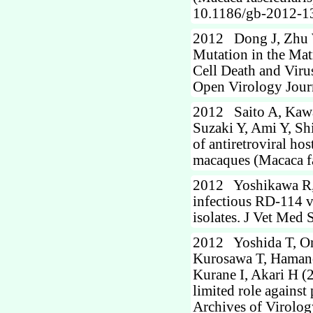
10.1186/gb-2012-13
2012 Dong J, Zhu W
Mutation in the Matr
Cell Death and Vir
Open Virology Journ
2012 Saito A, Kawa
Suzaki Y, Ami Y, Sh
of antiretroviral h
macaques (Macaca fas
2012 Yoshikawa R, 
infectious RD-114 v
isolates. J Vet Med 
2012 Yoshida T, Oma
Kurosawa T, Hamano
Kurane I, Akari H (2
limited role against
Archives of Virolog