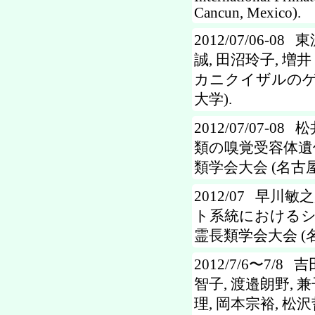
Cancun, Mexico).
2012/07/06-0
誠, 田沼玲子, 増井
カニクイザルのゲ
大学).
2012/07/07-
類の嗅覚受容体遺
類学会大会 (名古屋
2012/07 早川敏之, Mit
ト系統におけるシアル
霊長類学会大会 (名
2012/7/6〜7/8
智子, 渡邉朗野, 兼
理, 岡本宗裕, 松沢