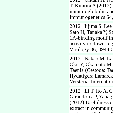
T, Kimura A (2012) L
immunoglobulin and
Immunogenetics 64,
2012 Iijima S, Lee
Sato H, Tanaka Y, S
1A-binding motif in
activity to down-re
Virology 86, 3944-
2012 Nakao M, Lavi
Oku Y, Okamoto M, 
Taenia (Cestoda: Tae
Hydatigera Lamarck,
Versteria. Internati
2012 Li T, Ito A, 
Giraudoux P, Yanagi
(2012) Usefulness o
extract in communit