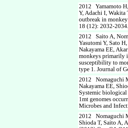
2012 Yamamoto H, S
Y, Adachi I, Wakita 
outbreak in monkey 
18 (12): 2032-2034
2012 Saito A, Nom
Yasutomi Y, Sato H,
Nakayama EE, Akar
monkeys primarily in
susceptibility to m
type 1. Journal of 
2012 Nomaguchi M, 
Nakayama EE, Shiod
Systemic biological 
1mt genomes occurre
Microbes and Infect
2012 Nomaguchi M
Shioda T, Saito A, 