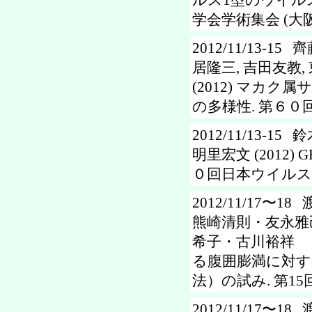
ルス1型のウイル
学会学術集会 (大阪
2012/11/13-1
居隆三, 吉田友教,
(2012) マカ
の多様性. 第６０
2012/11/13-1
明里宏文 (2012
０回日本ウイルス学
2012/11/17
熊崎清則・友永雅
希子・古川裕祥 (
る腹囲膨満に対す
法）の試み. 第15回S
2012/11/17