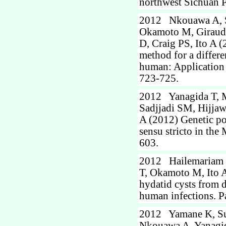
northwest Sichuan P
2012 Nkouawa A, Sa
Okamoto M, Giraudo
D, Craig PS, Ito A 
method for a differe
human: Application t
723-725.
2012 Yanagida T, 
Sadjjadi SM, Hijja
A (2012) Genetic p
sensu stricto in the
603.
2012 Hailemariam Z
T, Okamoto M, Ito A
hydatid cysts from d
human infections. P
2012 Yamane K, Suz
Nkouawa A, Yanagid