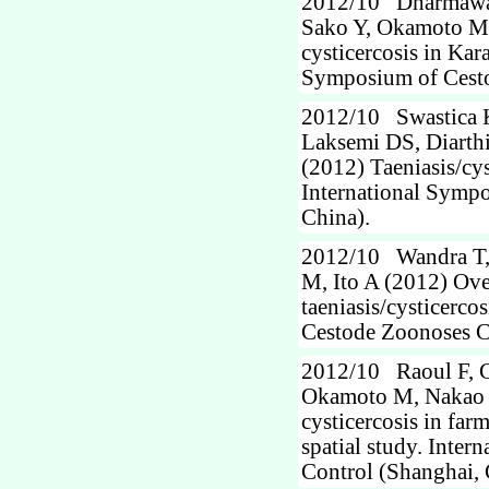
2012/10 Dharmawan 
Sako Y, Okamoto M, 
cysticercosis in Kar
Symposium of Cesto
2012/10 Swastica 
Laksemi DS, Diarth
(2012) Taeniasis/cys
International Symp
China).
2012/10 Wandra T,
M, Ito A (2012) Over
taeniasis/cysticerco
Cestode Zoonoses C
2012/10 Raoul F, G
Okamoto M, Nakao M,
cysticercosis in fa
spatial study. Inte
Control (Shanghai, 