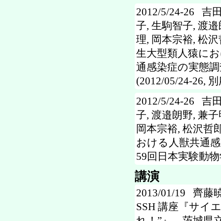
2012/5/24-26
子, 生駒智子, 渡邉
理, 岡本宗裕, 松沢
生大型類人猿にお
通感染症の実態調査
(2012/05/24-26, 別
2012/5/24-26
子, 渡邉朗野, 兼子
岡本宗裕, 松沢哲郎,
おける人獣共通感
59回日本実験動物学会総
講演
2013/01/19 齊
SSH 講座『サ
れ！”』，茨城県