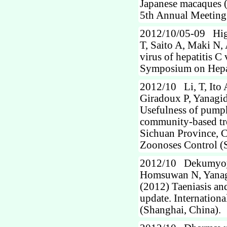
Japanese macaques (
5th Annual Meetin
2012/10/05-09 Higa
T, Saito A, Maki N,
virus of hepatitis C
Symposium on Hepati
2012/10 Li, T, Ito
Giradoux P, Yanagid
Usefulness of pumpk
community-based tre
Sichuan Province, C
Zoonoses Control (
2012/10 Dekumyoy P
Homsuwan N, Yanagi
(2012) Taeniasis an
update. Internatio
(Shanghai, China).