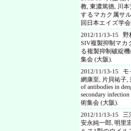
教, 東濃篤徳, 川本
するマカク属サルで
回日本エイズ学会学
2012/11/13-1
SIV複製抑制マ
る複製抑制破綻機
集会 (大阪).
2012/11/13-1
網康至, 片貝祐子, 須
of antibodies in de
secondary infe
術集会 (大阪).
2012/11/13-15
安永純一郎, 明里宏