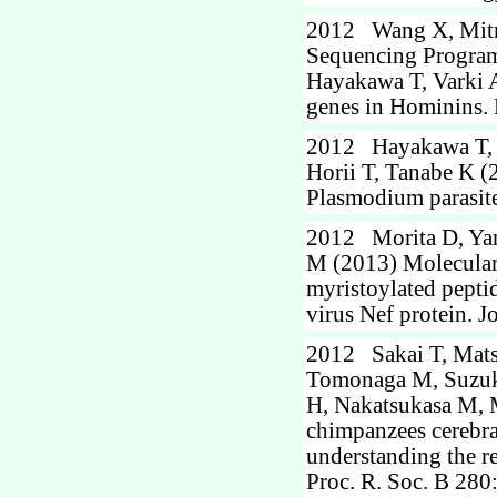
2012 Wang X, Mitra
Sequencing Program,
Hayakawa T, Varki A
genes in Hominins. 
2012 Hayakawa T, T
Horii T, Tanabe K (
Plasmodium parasite
2012 Morita D, Yama
M (2013) Molecular 
myristoylated pepti
virus Nef protein. J
2012 Sakai T, Mats
Tomonaga M, Suzuki
H, Nakatsukasa M, 
chimpanzees cerebral
understanding the r
Proc. R. Soc. B 280